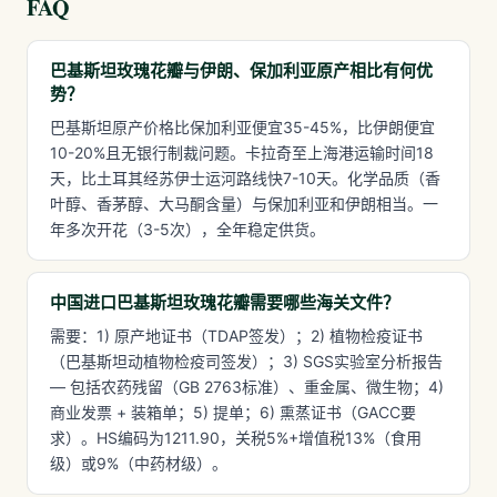
FAQ
巴基斯坦玫瑰花瓣与伊朗、保加利亚原产相比有何优
势？
巴基斯坦原产价格比保加利亚便宜35-45%，比伊朗便宜
10-20%且无银行制裁问题。卡拉奇至上海港运输时间18
天，比土耳其经苏伊士运河路线快7-10天。化学品质（香
叶醇、香茅醇、大马酮含量）与保加利亚和伊朗相当。一
年多次开花（3-5次），全年稳定供货。
中国进口巴基斯坦玫瑰花瓣需要哪些海关文件？
需要：1) 原产地证书（TDAP签发）；2) 植物检疫证书
（巴基斯坦动植物检疫司签发）；3) SGS实验室分析报告
— 包括农药残留（GB 2763标准）、重金属、微生物；4)
商业发票 + 装箱单；5) 提单；6) 熏蒸证书（GACC要
求）。HS编码为1211.90，关税5%+增值税13%（食用
级）或9%（中药材级）。