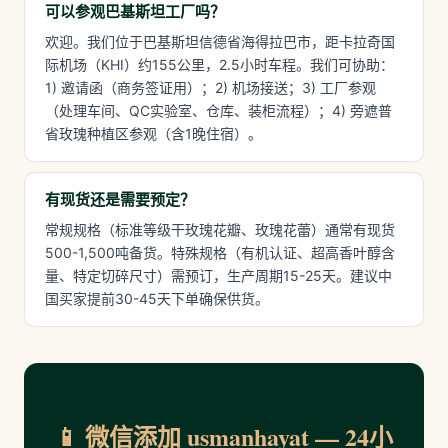
可以参观巴基斯坦工厂吗？
欢迎。我们位于巴基斯坦信德省海得拉巴市，距卡拉奇国
际机场（KHI）约155公里，2.5小时车程。我们可协助：
1) 邀请函（商务签证用）；2) 机场接送；3) 工厂参观
（处理车间、QC实验室、仓库、装柜流程）；4) 旁遮普
省玫瑰种植区参观（含1晚住宿）。
有现货还是需要预定？
常规规格（标准等级干玫瑰花瓣、玫瑰花蕾）通常有现货
500-1,500吨备货。特殊规格（有机认证、超高香叶醇含
量、特定切碎尺寸）需预订，生产周期15-25天。建议中
国买家提前30-45天下单确保供货。
📱 微信添加 usmanhayat — 24小