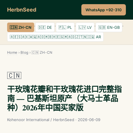
HerbnSeed
WhatsApp +92-310
·
·
·
·
·
🇨🇳 ZH-CN
🇩🇪 DE
🇵🇱 PL
🇱🇻 LV
🇬🇧 EN-GB
🇦🇪🇸🇦🇰🇼🇶🇦🇴🇲🇧🇭🇪🇬🇲🇦🇩🇿🇹🇳🇮🇶 AR
Home
›
Blog
› 🇨🇳 ZH-CN
🇨🇳
干玫瑰花瓣和干玫瑰花进口完整指
南 — 巴基斯坦原产（大马士革品
种）2026年中国买家版
Kohenoor International / HerbnSeed · 2026-06-09