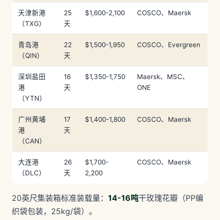
天津新港
25
$1,600-2,100
COSCO、Maersk
（TXG）
天
青岛港
22
$1,500-1,950
COSCO、Evergreen
（QIN）
天
深圳盐田
16
$1,350-1,750
Maersk、MSC、
港
天
ONE
（YTN）
广州黄埔
17
$1,400-1,800
COSCO、Maersk
港
天
（CAN）
大连港
26
$1,700-
COSCO、Maersk
（DLC）
天
2,200
20英尺集装箱标准装载量：
14-16吨
干玫瑰花瓣（PP编
织袋包装，25kg/袋）。