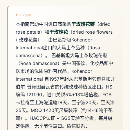
⚡ TL;DR
本指南帮助中国进口商采购
干玫瑰花瓣
（dried
rose petals）和
干玫瑰花
（dried rose flowers
/ 玫瑰花蕾）— 由巴基斯坦Kohenoor
International出口的大马士革品种（Rosa
damascena）。
巴基斯坦大马士革玫瑰花瓣
（Rosa damascena）是中国茶饮、化妆品和中
医市场的优质原料替代品。Kohenoor
International 自1957年起从巴基斯坦旁遮普和开
伯尔-普赫图赫瓦省的传统玫瑰种植区出口。HS
编码 1211.90，进口关税5%+13%增值税。FOB
卡拉奇至上海港运输18天，至宁波20天，至天津
25天。MOQ 1×20英尺集装箱（约14-16吨干花
瓣）。HACCP认证 + SGS实验室分析。每月稳
定供应，无季节性缺口。微信联系：