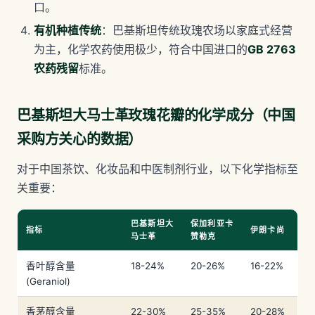
口。
有机种植传统
：巴基斯坦传统玫瑰农场以家庭式经营
为主，化学农药使用极少，符合中国进口的
GB 2763
农药残留
标准。
巴基斯坦大马士革玫瑰花瓣的化学成分（中国
采购方关心的数据）
对于中国茶饮、化妆品和中医制剂行业，以下化学指标至
关重要：
巴基斯坦大
保加利亚卡
指标
伊朗卡尚
马士革
赞勒克
香叶醇含量
18-24%
20-26%
16-22%
(Geraniol)
香茅醇含量
22-30%
25-35%
20-28%