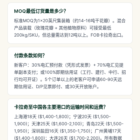
MOQ最低订货量是多少？
标准MOQ为1×20英尺集装箱（约14-16吨干花瓣）。混合
产品装载（玫瑰花瓣 + 其他植物原料）可接受最低
200kg/SKU，但总量需达到12吨以上。FOB卡拉奇出口。
付款条款如何？
新客户：30%电汇预付款（凭形式发票）+ 70%电汇见提
单副本支付；或100%即期信用证（工行、建行、中行、招
行均可开证）。5个订单以上的老客户可申请60-90天远
期信用证、D/P见票即付、或30天开放账户。
卡拉奇至中国各主要港口的运输时间和运费？
上海港18天 ($1,400-1,800)；宁波20天 ($1,500-
1,900)；天津25天 ($1,600-2,100)；青岛22天 ($1,500-
1,950)；深圳盐田16天 ($1,350-1,750)；广州黄埔17天
($1,400-1,800)；大连26天 ($1,700-2,200)。所有数据