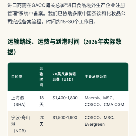
进口商需在GACC海关总署"进口食品境外生产企业注册
管理"系统中备案。我们已协助多家中国茶饮和化妆品公
司完成备案流程，时间约15-30个工作日。
运输路线、运费与到港时间（2026年实际数
据）
运
输
20英尺集装箱
目的港
主要承运公司
时
运费（USD）
间
上海港
18
$1,400-1,800
Maersk、MSC、
（SHA）
天
COSCO、CMA CGM
宁波-舟山
20
$1,500-1,900
COSCO、MSC、
港
天
Evergreen
（NGB）